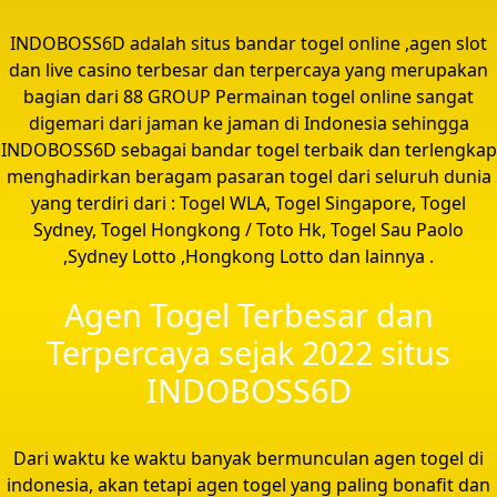
INDOBOSS6D adalah situs bandar togel online ,agen slot
dan live casino terbesar dan terpercaya yang merupakan
bagian dari 88 GROUP Permainan togel online sangat
digemari dari jaman ke jaman di Indonesia sehingga
INDOBOSS6D sebagai bandar togel terbaik dan terlengkap
menghadirkan beragam pasaran togel dari seluruh dunia
yang terdiri dari : Togel WLA, Togel Singapore, Togel
Sydney, Togel Hongkong / Toto Hk, Togel Sau Paolo
,Sydney Lotto ,Hongkong Lotto dan lainnya .
Agen Togel Terbesar dan
Terpercaya sejak 2022 situs
INDOBOSS6D
Dari waktu ke waktu banyak bermunculan agen togel di
indonesia, akan tetapi agen togel yang paling bonafit dan